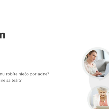
ám
inu robíte niečo poriadne?
ne sa tešiť?