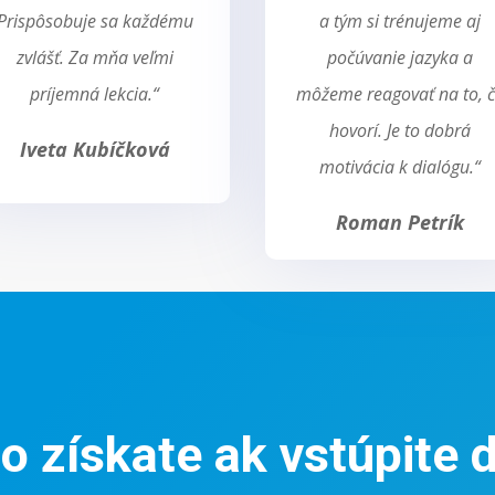
Prispôsobuje sa každému
a tým si trénujeme aj
zvlášť. Za mňa veľmi
počúvanie jazyka a
príjemná lekcia.“
môžeme reagovať na to, 
hovorí. Je to dobrá
Iveta Kubíčková
motivácia k dialógu.“
Roman Petrík
o získate ak vstúpite 