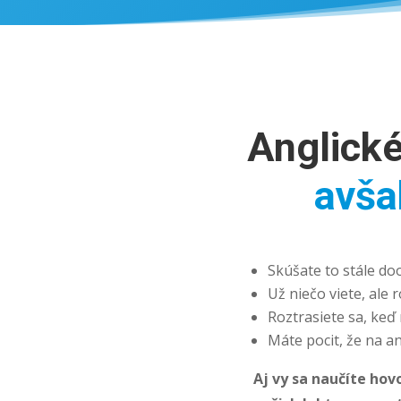
Anglické
avša
Skúšate to stále doo
Už niečo viete, ale
Roztrasiete sa, keď
Máte pocit, že na an
Aj vy sa naučíte hov