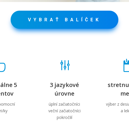
VYBRAŤ BALÍČEK

g
álne 5
3 jazykové
stretnu
entov
úrovne
me
ápomocní
úplní začiatočníci
výber z des
ri/ky
veční začiatočníci
a le
pokročilí