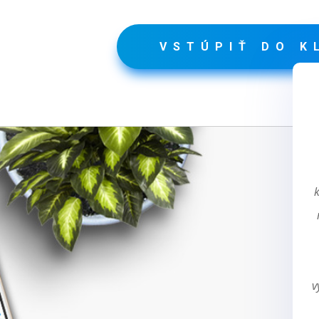
VSTÚPIŤ DO K
k
v