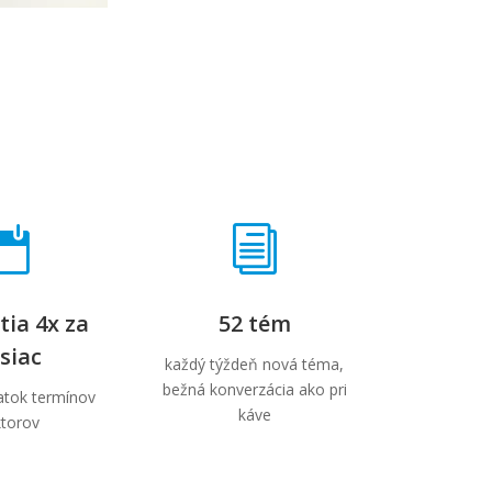

i
tia 4x za
52 tém
siac
každý týždeň nová téma,
bežná konverzácia ako pri
iatok termínov
káve
ktorov