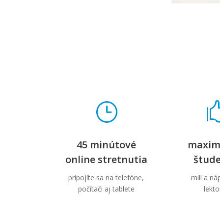
}
45 minútové
maxim
online stretnutia
štud
pripojíte sa na telefóne,
milí a n
počítači aj tablete
lekto