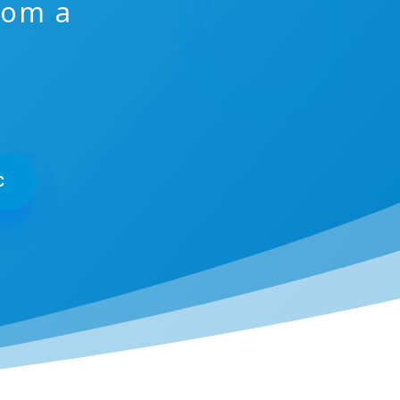
nom a
C