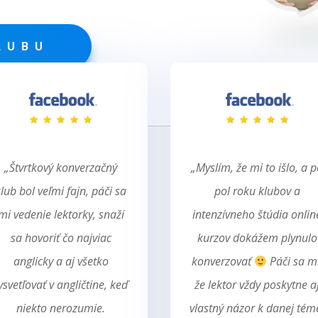
LUBU
„Štvrtkový konverzačný
„Myslím, že mi to išlo, a 
lub bol veľmi fajn, páči sa
pol roku klubov a
mi vedenie lektorky, snaží
intenzívneho štúdia onlin
sa hovoriť čo najviac
kurzov dokážem plynulo
anglicky a aj všetko
konverzovať
Páči sa mi
ysvetľovať v angličtine, keď
že lektor vždy poskytne a
niekto nerozumie.
vlastný názor k danej tém