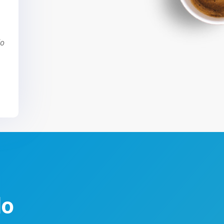
čo
do