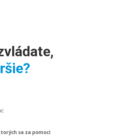
zvládate,
ršie?
ť.
 ktorých sa za pomoci