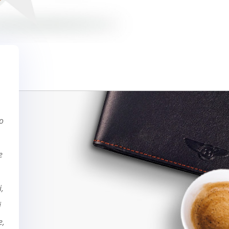
po
e
,
j
e,